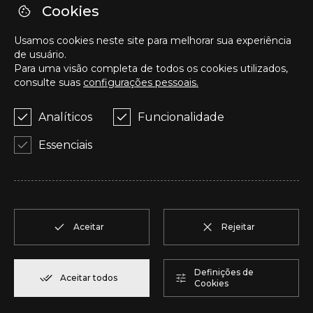
Cookies
Telefone / WhatsApp
+351 918 458 824
Usamos cookies neste site para melhorar sua experiência
de usuário.
Para uma visão completa de todos os cookies utilizados,
E-mail
consulte suas
configurações pessoais.
geral@upinvestments.pt
Analíticos
Funcionalidade
Essenciais
© Copyright 2025 - 2026
. UP Investments - Properties
AMI
26125
Livro de Reclamações Online
Políticas de Privacidade
Políticas de Cookies
Aceitar
Rejeitar
Termos e Condições
Resolução Alternativa de Litígios
Definições de
Aceitar todos
Cookies
Canal de Denúncias
by