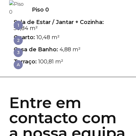
Piso 0
Sala de Estar / Jantar + Cozinha:
1
56,84 m²
Quarto:
10,48 m²
2
Casa de Banho:
4,88 m²
3
Terraço:
100,81 m²
A
Entre em
contacto com
a nossa equipa