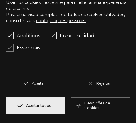
Usamos cookies neste site para melhorar sua experiência
de usuário.
Para uma visão completa de todos os cookies utilizados,
D
T2
0
Reservar
2
16
consulte suas
configurações pessoais.
E
T3 Duplex
1-2
Reservar
2
1
Analíticos
Funcionalidade
Essenciais
F
T2
1
Reservar
2
1
G
T3 Duplex
1-2
Reservar
2
1
Aceitar
Rejeitar
H
T3
1
Reservar
2
15
Definições de
Aceitar todos
Cookies