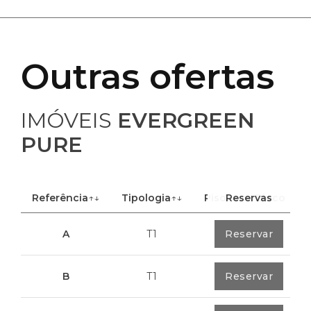
Outras ofertas
IMÓVEIS
EVERGREEN
PURE
Referência
↑↓
Tipologia
↑↓
Piso
Reservas
↑↓
Bloco
A
T1
0
Reservar
1
15
B
T1
0
Reservar
1
7