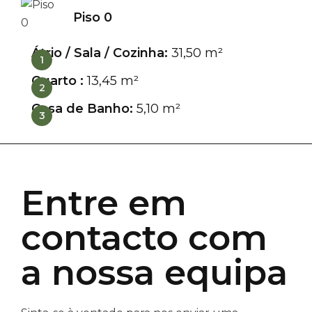
Piso 0
Átrio / Sala / Cozinha:
31,50 m²
1
Quarto :
13,45 m²
2
Casa de Banho:
5,10 m²
3
Entre em
contacto com
a nossa equipa