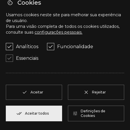
Cookies
U
T2
1
Reservar
104,85 m²
Usamos cookies neste site para melhorar sua experiência
de usuário.
Para uma visão completa de todos os cookies utilizados,
V
T2
1
Reservar
91,75 m²
consulte suas
configurações pessoais.
Analíticos
Funcionalidade
W
T2
1
Reservar
100,70 m²
Essenciais
X
T2
1
Reservar
91,75 m²
Y
T1
1
Reservar
80,40 m²
Aceitar
Rejeitar
Z
T2
2
Reservar
108,00 m²
Definições de
Aceitar todos
Cookies
AA
T2
2
Reservar
94,20 m²