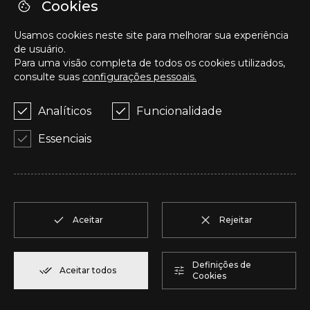
Cookies
U
T2
1
Reservar
104,85 m²
Usamos cookies neste site para melhorar sua experiência
de usuário.
Para uma visão completa de todos os cookies utilizados,
V
T2
1
Reservar
91,75 m²
consulte suas
configurações pessoais.
Analíticos
Funcionalidade
W
T2
1
Reservar
100,70 m²
Essenciais
X
T2
1
Reservar
91,75 m²
Y
T1
1
Reservar
80,40 m²
Aceitar
Rejeitar
Z
T2
2
Reservar
108,00 m²
Definições de
Aceitar todos
Cookies
AA
T2
2
Reservar
94,20 m²