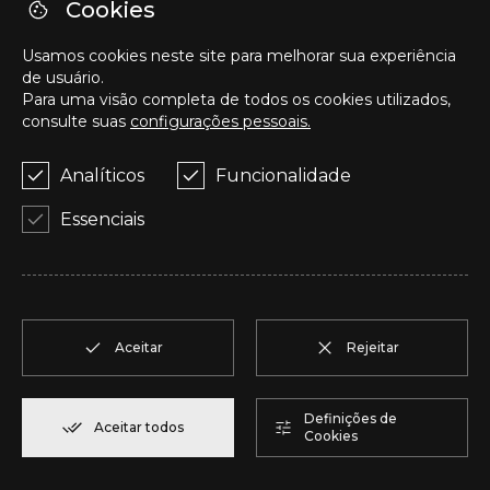
P
T2
1
Reservar
123,00 m²
Cookies
Usamos cookies neste site para melhorar sua experiência
Q
T2
1
Reservar
92,00 m²
de usuário.
Para uma visão completa de todos os cookies utilizados,
consulte suas
configurações pessoais.
R
T1
1
Reservar
57,95 m²
Analíticos
Funcionalidade
S
T1
1
Reservar
57,95 m²
Essenciais
T
T2
1
Reservar
50,05 m²
U
T2
1
Reservar
104,85 m²
Aceitar
Rejeitar
V
T2
1
Reservar
91,75 m²
Definições de
Aceitar todos
Cookies
W
T2
1
Reservar
100,70 m²