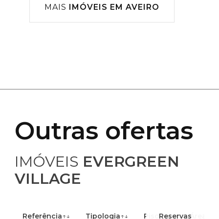
MAIS
IMÓVEIS EM AVEIRO
Outras ofertas
IMÓVEIS
EVERGREEN
VILLAGE
Referência
↑↓
Tipologia
↑↓
Piso
Reservas
↑↓
Área