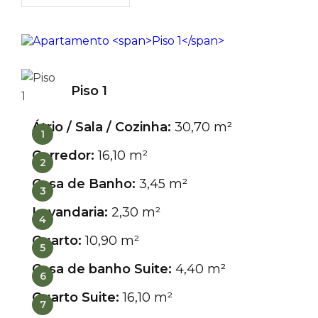
Piso 1
Átrio / Sala / Cozinha:
30,70 m²
1
Corredor:
16,10 m²
2
Casa de Banho:
3,45 m²
3
Lavandaria:
2,30 m²
4
Quarto:
10,90 m²
5
Casa de banho Suite:
4,40 m²
6
Quarto Suite:
16,10 m²
7