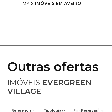
MAIS
IMÓVEIS EM AVEIRO
Outras ofertas
IMÓVEIS
EVERGREEN
VILLAGE
Referência
↑↓
Tipologia
↑↓
Piso
Reservas
↑↓
Área