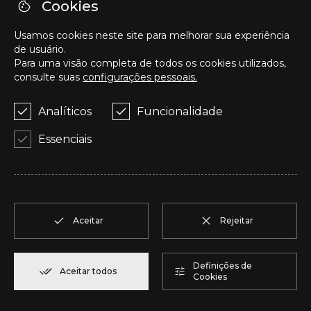
O
T2
1
Reservar
94,20 m²
Cookies
Usamos cookies neste site para melhorar sua experiência
P
T2
1
Reservar
123,00 m²
de usuário.
Para uma visão completa de todos os cookies utilizados,
consulte suas
configurações pessoais.
Q
T2
1
Reservar
92,00 m²
Analíticos
Funcionalidade
R
T1
1
Reservar
57,95 m²
Essenciais
S
T1
1
Reservar
57,95 m²
T
T2
1
Reservar
50,05 m²
Aceitar
Rejeitar
U
T2
1
Reservar
104,85 m²
Definições de
Aceitar todos
Cookies
V
T2
1
Reservar
91,75 m²