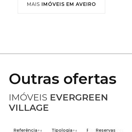
MAIS
IMÓVEIS EM AVEIRO
Outras ofertas
IMÓVEIS
EVERGREEN
VILLAGE
Referência
↑↓
Tipologia
↑↓
Piso
Reservas
↑↓
Área