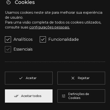
O
T2
1
Reservar
94,20 m²
Cookies
Usamos cookies neste site para melhorar sua experiência
P
T2
1
Reservar
123,00 m²
de usuário.
Para uma visão completa de todos os cookies utilizados,
consulte suas
configurações pessoais.
Q
T2
1
Reservar
92,00 m²
Analíticos
Funcionalidade
R
T1
1
Reservar
57,95 m²
Essenciais
S
T1
1
Reservar
57,95 m²
T
T2
1
Reservar
50,05 m²
Aceitar
Rejeitar
U
T2
1
Reservar
104,85 m²
Definições de
Aceitar todos
Cookies
V
T2
1
Reservar
91,75 m²