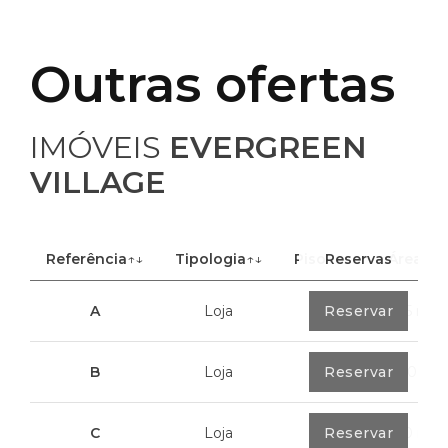
Outras ofertas
IMÓVEIS
EVERGREEN
VILLAGE
Referência
↑↓
Tipologia
↑↓
Piso
Reservas
↑↓
Área
A
Loja
0
Reservar
40,85 m²
B
Loja
0
Reservar
100,70 m²
C
Loja
0
Reservar
113,20 m²