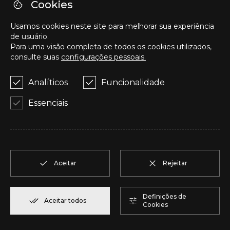
R
T1
1
Reservar
57,95 m²
Cookies
Usamos cookies neste site para melhorar sua experiência
S
T1
1
Reservar
57,95 m²
de usuário.
Para uma visão completa de todos os cookies utilizados,
consulte suas
configurações pessoais.
T
T2
1
Reservar
50,05 m²
Analíticos
Funcionalidade
U
T2
1
Reservar
104,85 m²
Essenciais
V
T2
1
Reservar
91,75 m²
W
T2
1
Reservar
100,70 m²
Aceitar
Rejeitar
X
T2
1
Reservar
91,75 m²
Definições de
Aceitar todos
Cookies
Y
T1
1
Reservar
80,40 m²