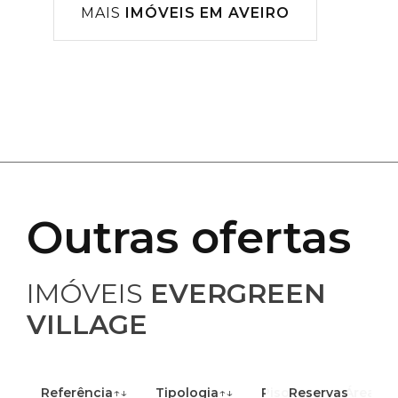
MAIS
IMÓVEIS EM AVEIRO
Outras ofertas
IMÓVEIS
EVERGREEN
VILLAGE
Referência
↑↓
Tipologia
↑↓
Piso
Reservas
↑↓
Área