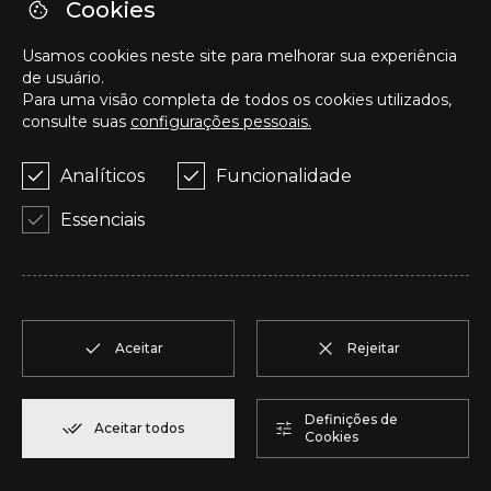
P
T2
1
Reservar
123,00 m²
Cookies
Usamos cookies neste site para melhorar sua experiência
Q
T2
1
Reservar
92,00 m²
de usuário.
Para uma visão completa de todos os cookies utilizados,
consulte suas
configurações pessoais.
R
T1
1
Reservar
57,95 m²
Analíticos
Funcionalidade
S
T1
1
Reservar
57,95 m²
Essenciais
T
T2
1
Reservar
50,05 m²
U
T2
1
Reservar
104,85 m²
Aceitar
Rejeitar
V
T2
1
Reservar
91,75 m²
Definições de
Aceitar todos
Cookies
W
T2
1
Reservar
100,70 m²