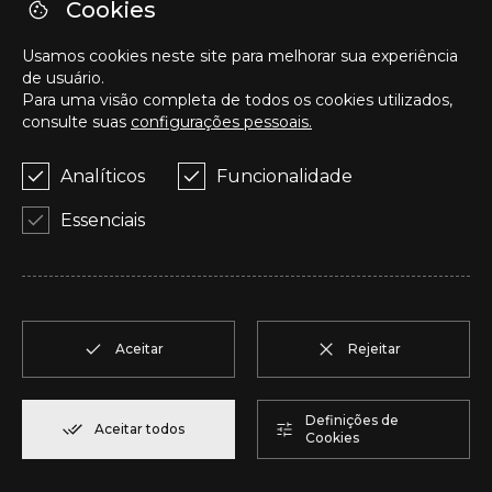
O
T2
1
Reservar
94,20 m²
Cookies
Usamos cookies neste site para melhorar sua experiência
P
T2
1
Reservar
123,00 m²
de usuário.
Para uma visão completa de todos os cookies utilizados,
consulte suas
configurações pessoais.
Q
T2
1
Reservar
92,00 m²
Analíticos
Funcionalidade
R
T1
1
Reservar
57,95 m²
Essenciais
S
T1
1
Reservar
57,95 m²
T
T2
1
Reservar
50,05 m²
Aceitar
Rejeitar
U
T2
1
Reservar
104,85 m²
Definições de
Aceitar todos
Cookies
V
T2
1
Reservar
91,75 m²