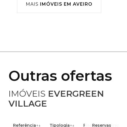
MAIS
IMÓVEIS EM AVEIRO
Outras ofertas
IMÓVEIS
EVERGREEN
VILLAGE
Referência
↑↓
Tipologia
↑↓
Piso
Reservas
↑↓
Área