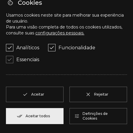
Cookies
T
T2
1
Reservar
50,05 m²
Usamos cookies neste site para melhorar sua experiência
de usuário.
Para uma visão completa de todos os cookies utilizados,
U
T2
1
Reservar
104,85 m²
consulte suas
configurações pessoais.
Analíticos
Funcionalidade
V
T2
1
Reservar
91,75 m²
Essenciais
W
T2
1
Reservar
100,70 m²
X
T2
1
Reservar
91,75 m²
Aceitar
Rejeitar
Y
T1
1
Reservar
80,40 m²
Definições de
Aceitar todos
Cookies
Z
T2
2
Reservar
108,00 m²