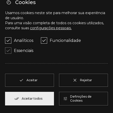
O
T2
1
Reservar
94,20 m²
Cookies
Usamos cookies neste site para melhorar sua experiência
P
T2
1
Reservar
123,00 m²
de usuário.
Para uma visão completa de todos os cookies utilizados,
consulte suas
configurações pessoais.
Q
T2
1
Reservar
92,00 m²
Analíticos
Funcionalidade
R
T1
1
Reservar
57,95 m²
Essenciais
S
T1
1
Reservar
57,95 m²
T
T2
1
Reservar
50,05 m²
Aceitar
Rejeitar
U
T2
1
Reservar
104,85 m²
Definições de
Aceitar todos
Cookies
V
T2
1
Reservar
91,75 m²