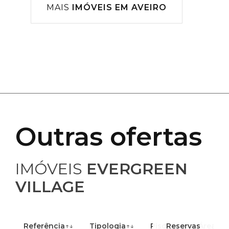
MAIS
IMÓVEIS EM AVEIRO
Outras ofertas
IMÓVEIS
EVERGREEN
VILLAGE
Referência
↑↓
Tipologia
↑↓
Piso
Reservas
↑↓
Área