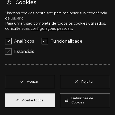
O
T2
1
Reservar
94,20 m²
Cookies
Usamos cookies neste site para melhorar sua experiência
P
T2
1
Reservar
123,00 m²
de usuário.
Para uma visão completa de todos os cookies utilizados,
consulte suas
configurações pessoais.
Q
T2
1
Reservar
92,00 m²
Analíticos
Funcionalidade
R
T1
1
Reservar
57,95 m²
Essenciais
S
T1
1
Reservar
57,95 m²
T
T2
1
Reservar
50,05 m²
Aceitar
Rejeitar
U
T2
1
Reservar
104,85 m²
Definições de
Aceitar todos
Cookies
V
T2
1
Reservar
91,75 m²