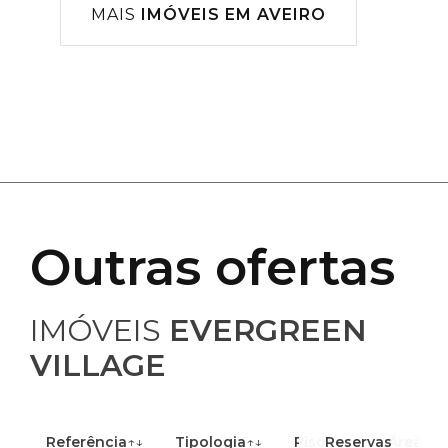
MAIS
IMÓVEIS EM AVEIRO
Outras ofertas
IMÓVEIS
EVERGREEN
VILLAGE
Referência
↑↓
Tipologia
↑↓
Piso
Reservas
↑↓
Área